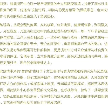
回归。顺德演艺中心以一场严谨细致的全过程防疫演练，拉开了演出行业
恢复的序幕，传递出“疫情过后，期待与你更好相遇”的温暖讯息，也为文
作与表演的焕新之路注入了坚实信心。
练现场，从观众预约购票、实名核验、红外测温、健康码查验，到间隔入
、分区就座，乃至演出过程中的应急处理与散场疏导，每一个环节都经过
拟与推敲。工作人员全副武装，一丝不苟地执行流程，旨在确保未来每一
进剧场的观众都能在安全、安心的环境中，重新拥抱舞台艺术的魅力。这
练不仅是对防疫预案可行性的检验，更是演艺中心对公众健康与社会责任
承诺的体现。它预示着，当大幕再度升起时，那份久违的感动与共鸣，将
在更加科学、周全的保障基础之上。
此疫情带来的“暂停键”也给予了文艺创作与表演领域难得的沉淀与反思期
术家们并未停歇，他们或深耕创作，将特殊时期的所见所感、人性光辉转
打动人心的新作品；或探索线上展演、云端课堂等新模式，拓展艺术表达
界。顺德演艺中心作为重要的文化阵地，也积极筹划，储备了一批聚焦现
、弘扬正能量的精品剧目，等待时机与观众见面。从经典的传承到创新的
，文艺创作的内生动力在压力下愈发强劲。