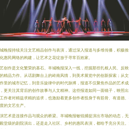
城晚报持续关注文艺精品创作与表演，通过深入报道与多维传播，积极推
化惠民网络的构建，让艺术之花绽放于寻常百姓家。
艺创作是文化繁荣的基石。羊城晚报深入一线，挖掘那些扎根人民、反映
的精品力作。从话剧舞台上的岭南风情，到美术展览中的创新探索；从文
作里的城市记忆，到音乐旋律中的时代脉搏，报道不仅聚焦作品的艺术成
，更关注其背后的创作故事与人文精神。这些报道如同一面镜子，映照出
工作者对精益求精的追求，也激励着更多创作者投身于有筋骨、有道德、
度的文艺生产。
演艺术是连接作品与观众的桥梁。羊城晚报敏锐捕捉演出市场的动态，无
殿堂级的剧院演出，还是走入社区、乡村的惠民表演，都给予充分关注。