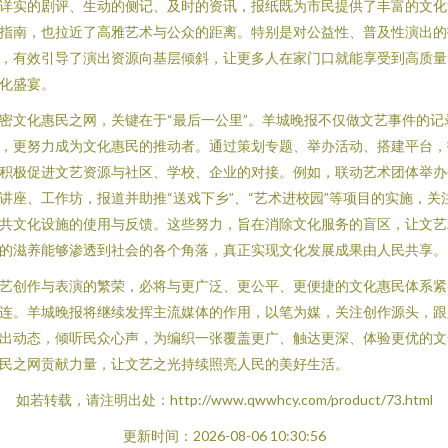
详实的剧评、生动的侧记、及时的资讯，报纸既为市民提供了丰富的文化
指南，也拉近了高雅艺术与公众的距离。特别是对公益性、普及性演出的
，有效引导了演出资源向基层倾斜，让更多人在家门口就能享受到高质量
化盛宴。
密文化惠民之网，关键在于“最后一公里”。羊城晚报不仅做文艺事件的记
，更努力成为文化惠民的推动者。通过策划专题、举办活动、搭建平台，
积极促进文艺资源与社区、学校、企业的对接。例如，联动艺术团体举办
讲座、工作坊，报道并助推“送戏下乡”、“艺术进校园”等项目的实施，关
共文化设施的使用与反馈。这些努力，旨在消除文化服务的盲区，让文艺
的滋养能够渗透到社会的各个角落，真正实现文化发展成果由人民共享。
艺创作与表演的繁荣，必将与更广泛、更公平、更便捷的文化惠民体系紧
连。羊城晚报将继续发挥主流媒体的作用，以笔为媒，关注创作源头，跟
出动态，倾听民众心声，为编织一张覆盖更广、触达更深、体验更优的文
民之网贡献力量，让文艺之光持续照亮人民的美好生活。
如若转载，请注明出处：http://www.qwwhcy.com/product/73.html
更新时间：2026-08-06 10:30:56