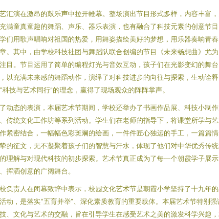
艺汇演在激昂的鼓乐声中拉开帷幕。整场演出节目形式多样，内容丰富，
充满童真童趣的舞蹈、声乐、器乐表演，也有融合了科技元素的创意节目
学们用歌声唱响对祖国的热爱，用舞姿描绘美好的梦想，用乐器奏响青春
章。其中，由学校科技社团与舞蹈队联合创编的节目《未来畅想曲》尤为
注目。节目运用了简单的编程灯光与音效互动，孩子们在光影变幻的舞台
，以充满未来感的舞蹈动作，演绎了对科技进步的向往与探索，生动诠释
“科技与艺术同行”的理念，赢得了现场观众的阵阵掌声。
了动态的表演，本届艺术节期间，学校还举办了书画作品展、科技小制作
、传统文化工作坊等系列活动。学生们在老师的指导下，将课堂所学与艺
作紧密结合，一幅幅色彩斑斓的绘画，一件件匠心独运的手工，一篇篇情
挚的征文，无不凝聚着孩子们的智慧与汗水，体现了他们对中华优秀传统
的理解与对现代科技的初步探索。艺术节真正成为了每一个朝霞学子展示
、挥洒创意的广阔舞台。
校负责人在闭幕致辞中表示，校园文化艺术节是朝霞小学坚持了十九年的
活动，是落实“五育并举”、深化素质教育的重要载体。本届艺术节特别强
技、文化与艺术的交融，旨在引导学生在感受艺术之美的激发科学兴趣，