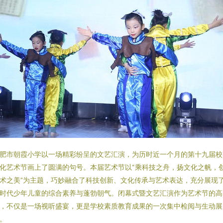
肥市朝霞小学以一场精彩纷呈的文艺汇演，为历时近一个月的第十九届校
化艺术节画上了圆满的句号。本届艺术节以“乘科技之舟，扬文化之帆，
术之美”为主题，巧妙融合了科技创新、文化传承与艺术表达，充分展现
时代少年儿童的综合素养与蓬勃朝气。闭幕式暨文艺汇演作为艺术节的高
，不仅是一场视听盛宴，更是学校素质教育成果的一次集中检阅与生动展
。