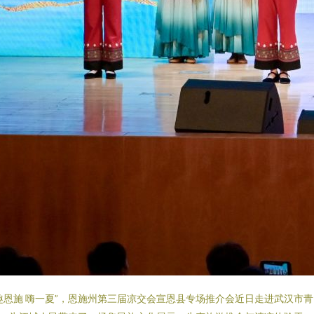
趣恩施 嗨一夏”，恩施州第三届凉交会宣恩县专场推介会近日走进武汉市青