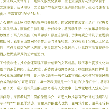
，为江城人民带来了一场集民族文化展示、生态旅游推介与清凉体验于一
文旅盛宴。活动现场，文艺创作与表演成为最亮眼的纽带，生动传递着“
贡水·浪漫宣恩”的独特魅力。
介会在充满土家韵味的歌舞中拉开帷幕。国家级非物质文化遗产《宣恩耍
》率先登场，演员们手持彩扇，步伐轻快，将劳动生活中的欢乐场景演绎
妙惟肖；高亢嘹亮的《薅草锣鼓》原生态演唱，仿佛将观众带到了宣恩的
梯田间，感受着山野间的劳作之美与音乐智慧。这些根植于宣恩沃土的原
目，不仅是精湛的艺术表演，更是活态的文化展示，让武汉市民直观感受
西少数民族深厚的艺术创造力。
了传统非遗，推介会还呈现了融合创新的文艺精品。以伍家台贡茶文化为
创作的茶艺舞蹈，姿态优雅，茶香仿佛随舞姿弥漫；根据侗族风雨桥和苗
脚楼意象编排的群舞，则用现代舞美手法勾勒出宣恩山水相依的古镇风貌
台成为移动的“宣恩窗口”，每一段表演都是一个生动的“文旅广告”，将彭
、狮子关、矅天眼等景区的自然奇观与人文故事，艺术化地植入观众心中
演间隙，穿插着别开生面的旅游推介。宣恩文旅推荐官不仅通过视频和讲
示平均22℃的夏季清凉、富硒康养的生态优势，更将滚米团、油茶汤等